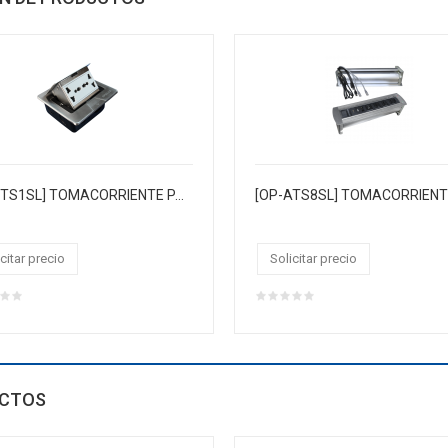
[OP-UTS1SL] TOMACORRIENTE PARA MUEBLE ● Caja multifuncional ● Entrada: 250V 6A, 50-60Hz ● Color: plata ● Material: Hierro cobre
citar precio
Solicitar precio
CTOS