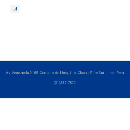
Av. Venezuela 2185. Cercado de Lima, Urb. Chacra Ríos Sur. Lima - Perú.
(01)337-7822