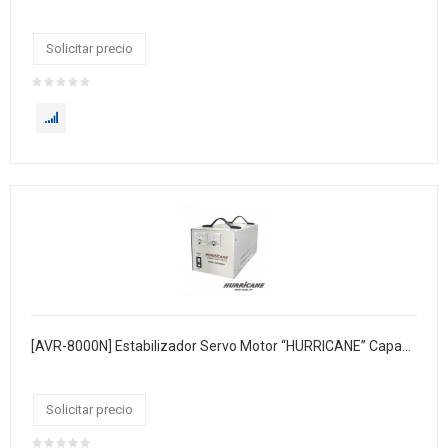
Solicitar precio
[AVR-8000N] Estabilizador Servo Motor “HURRICANE” Capacidad: 8000 VA, Input Voltage: 160-250V, Voltaje de salida: 220V ± 1%, Fase: individual, Frecuencia: 50 / 60Hz,Tiempo de respuesta: d
Solicitar precio