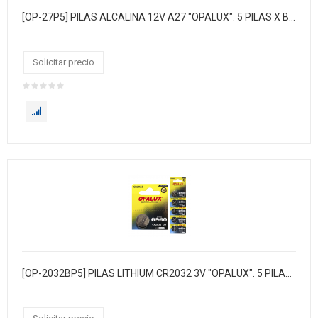
[OP-27P5] PILAS ALCALINA 12V A27 "OPALUX". 5 PILAS X BLISTER / 10 BLISTER X CAJA / MASTER X 360 CAJAS.
Solicitar precio
[OP-2032BP5] PILAS LITHIUM CR2032 3V "OPALUX". 5 PILAS X BLISTER / 30 BLISTER X CAJA / MASTER X 360 CAJA.