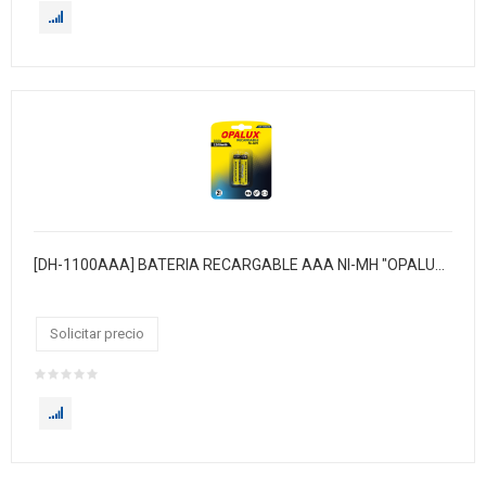
[DH-1100AAA] BATERIA RECARGABLE AAA NI-MH "OPALUX" 1100 MAH 1.2V. BLISTER X 2 / 12 BLISTER X CAJA / MASTER X 240 BLISTER
Solicitar precio