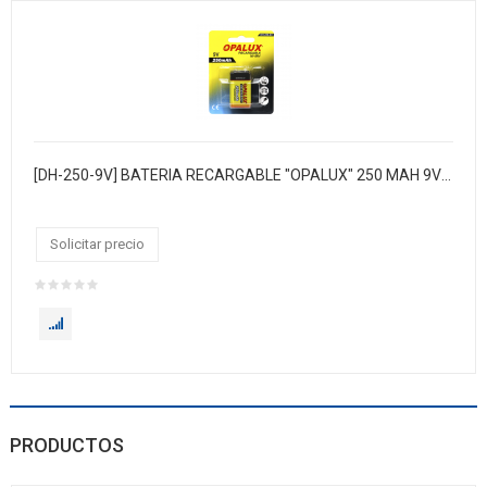
[DH-250-9V] BATERIA RECARGABLE "OPALUX" 250 MAH 9V N-MH. Medidas: Alto 1.6 x Ancho 2.6 x Largo 4.5 cm. EN BLISTER/ 12 BLISTER X CAJA.
Solicitar precio
PRODUCTOS