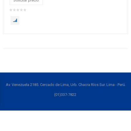
Solicitar precio
Av. Venezuela 2185. Cercado de Lima, Urb. Chacra Ríos Sur. Lima - Perú.
(01)337-7822