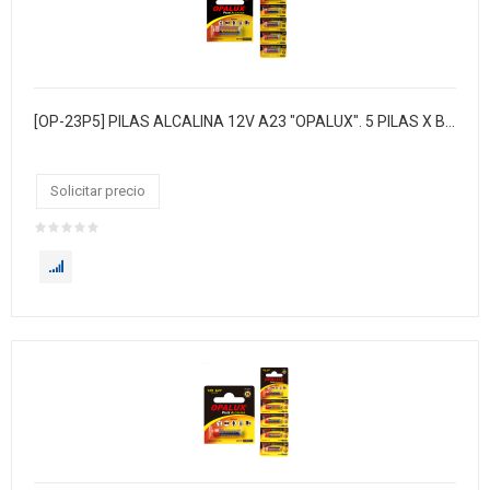
[OP-23P5] PILAS ALCALINA 12V A23 "OPALUX". 5 PILAS X BLISTER / 10 BLISTER X CAJA / MASTER X 360 CAJAS.
Solicitar precio