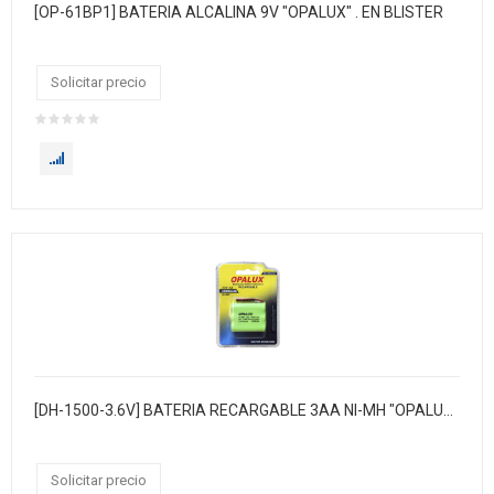
[OP-61BP1] BATERIA ALCALINA 9V "OPALUX" . EN BLISTER
Solicitar precio
[DH-1500-3.6V] BATERIA RECARGABLE 3AA NI-MH "OPALUX" PARA TELEFONO INALAMBRICO. 1500 MAH 3.6V. EN BLISTER/ CAJA X 10 / MASTER X 200
Solicitar precio