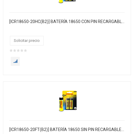
[ICR18650-20HC(B2)] BATERÍA 18650 CON PIN RECARGABLE(HC) LI-ION 3.7V
Solicitar precio
[ICR18650-20FT(B2)] BATERÍA 18650 SIN PIN RECARGABLE(FC) LI-ION 3.7V