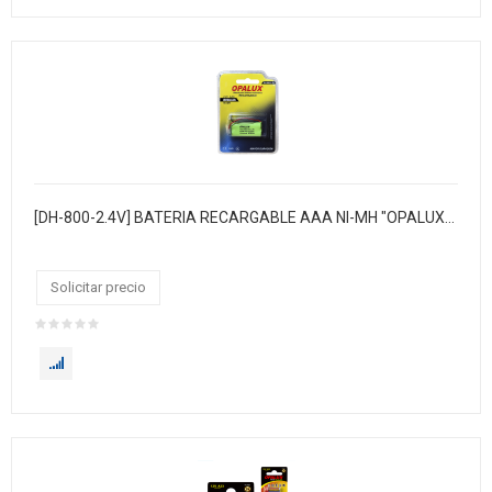
[DH-800-2.4V] BATERIA RECARGABLE AAA NI-MH "OPALUX" PARA TELEFONO INALAMBRICO. 800 MAH 2.4V. EN BLISTER / CAJA X 10 / MASTER X 201
Solicitar precio