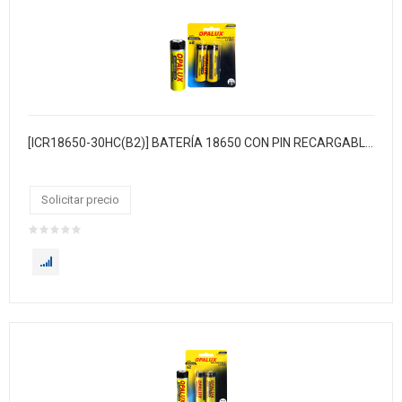
[ICR18650-30HC(B2)] BATERÍA 18650 CON PIN RECARGABLE(HC) LI-ION 3.7V
Solicitar precio