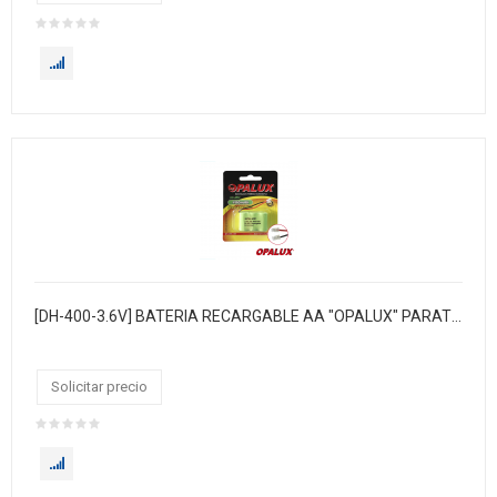
[DH-400-3.6V] BATERIA RECARGABLE AA "OPALUX" PARATELEFONO INALAMBRICO. 400 MAH 3.6V. EN BLISTER. 10 X CAJA
Solicitar precio