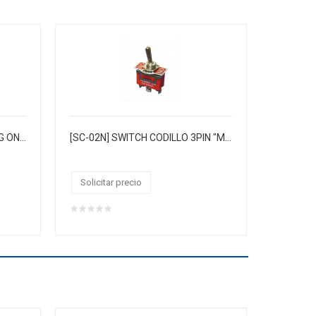
[SC-04] SWITCH CODILLO 6P 3G ON-OFF-ON 6A-250VAC/10A-125VAC CJX25 (MASTERX500)
[SC-02N] SWITCH CODILLO 3PIN "MIYAKO" 3G ON/OFF/ON 10A-250VAC/15A-125VAC NARANJA (CJX25)
Solicitar precio