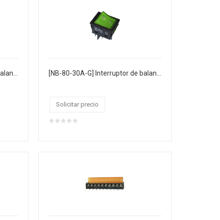
[NB-80-30A-R] Interruptor de balancín 4P 30A 250V AC T125 1E4
[NB-80-30A-G] Interruptor de balancín 4P 30A 250V AC T125 1E4 COLOR VERDE
Solicitar precio