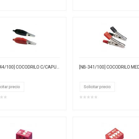
[NB-344/100] COCODRILO C/CAPUCHA GRANDE R/N 4.4CM
citar precio
Solicitar precio