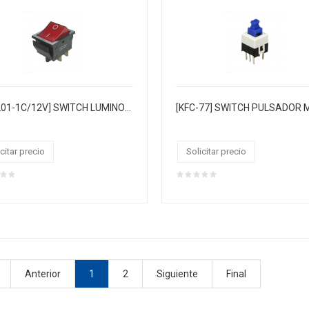
[IRS-201-1C/12V] SWITCH LUMINOSO ROJO 12V DC 4P
citar precio
Solicitar precio
Anterior
1
2
Siguiente
Final