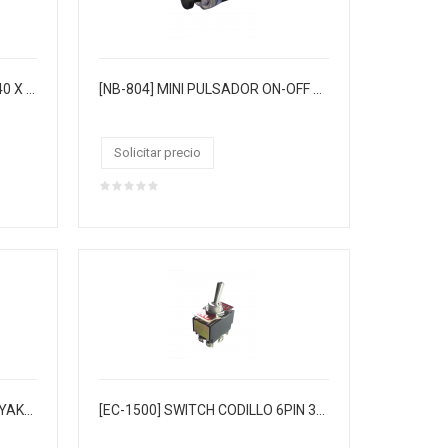
[DIP-4] MINI DIP SWITCH 4 PIN 40 X REGLETA 8P
[NB-804] MINI PULSADOR ON-OFF CIRCUITO CERRADO NEGRO 1AMP (BOLSA X 25)
Solicitar precio
[SC-03N] SWITCH CODILLO "MIYAKO" 4PIN 2G ON/OFF 250VAC 15 AMP. NARANJA CJX25
[EC-1500] SWITCH CODILLO 6PIN 3GOLPES ON/OFF/ON 6AMP NEGRO 250VAC