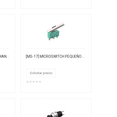
[NB-341/100] COCODRILO MEDIANO BACKELITA R/N
[MS-17] MICROSWITCH PEQUEÑO 3PINES 5AMP "PULSAR" 125/250VAC CON PALANCA LARGA (COLOR VERDE)
Solicitar precio