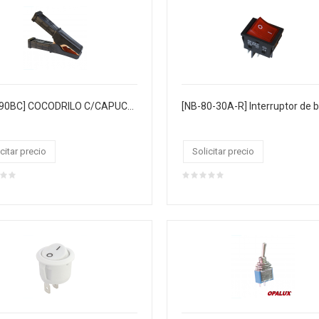
[NB-390BC] COCODRILO C/CAPUCHA 100 AMP. NEGRO COBRE 11.5 CM MASTERX250
citar precio
Solicitar precio