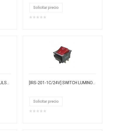
Solicitar precio
[B-17A] SWITCH LUMINOSO "PULSAR" GRANDE COLOR AMARILLO 6P 250VAC 15AMP ON/OFF. BOLX50
[IRS-201-1C/24V] SWITCH LUMINOSO GRANDE 35AMP 24VDC 4PIN
Solicitar precio