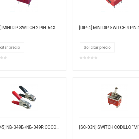
[DIP-2] MINI DIP SWITCH 2 PIN. 64XTIRA
citar precio
Solicitar precio
[NB-345] NB-349B+NB-349R COCODRILO "MIYAKO" P/ BATERIA R/N 30 AMP 50UND C/U (100 UND)