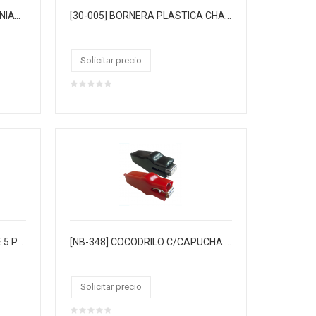
[EC-2510] SWITCH CODILLO MINIATURA 2PIN "PULSAR" 2GOLPES ON/OFF 3AMP 250VAC
[30-005] BORNERA PLASTICA CHASIS 10PIN 300V 30A CE
Solicitar precio
[NB-413] COCODRILO C/CABLE 5 PARES X 5 COLORES "PULSAR"
[NB-348] COCODRILO C/CAPUCHA 20 AMP. R/N (25XBL)
Solicitar precio