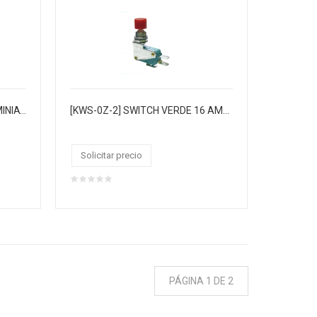
[KFC-77] SWITCH PULSADOR MINIATURA 6P EJE LARGO CHASIS
[KWS-0Z-2] SWITCH VERDE 16 AMP. 125/250VAC
Solicitar precio
PÁGINA 1 DE 2