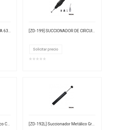
[ST-63/0.38(1/4L)] SOLDADURA 63/37 DE 0.38MM 1/4 LIBRA 120XCJ
[ZD-199] SUCCIONADOR DE CIRCUITOS INTEGRADOS
Solicitar precio
[ZD-192M] Succionador Metálico Chico
[ZD-192L] Succionador Metálico Grande