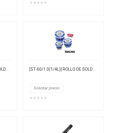
[ST-60/0.8(1/8L)] ROLLO DE SOLDADURA "TAKEMA" 0.8MM 60/40 1/8LIBRA
[ST-60/1.0(1/4L)] ROLLO DE SOLDADURA "TAKEMA" 1.0MM 60/40 1/4LIBRA 19MTS,CAJA X120
Solicitar precio