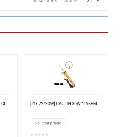
RESULTADOS 1 - 24 DE 58
[ZD-170] PASTA P/SOLDAR 50 GRAMOS "TAKEMA", PACK X 5
[ZD-22/30W] CAUTIN 30W "TAKEMA" C/GANCHO P/AGUJA 0.9MM PLATA, C/RESISTENCIA DE CERÁMICA INTERNA, MANGO PVC NARANJA BLISTER, CJX100
Solicitar precio