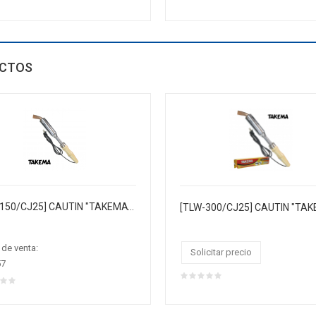
CTOS
[TLW-150/CJ25] CAUTIN "TAKEMA" 150W 220V/AC M/MADERA T/HACHA PUNTA COBRE.CAJA CJX25
 de venta:
Solicitar precio
57