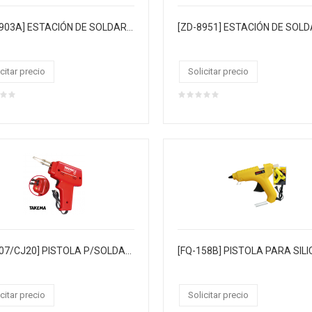
[ZD-8903A] ESTACIÓN DE SOLDAR con pantalla LCD plegable
citar precio
Solicitar precio
[ZD-507/CJ20] PISTOLA P/SOLDAR "TAKEMA" 100W CABLE VULCANIZADO 220VAC ROJO. MEDIDA 19.5X16CM. BLISTER CJX20
citar precio
Solicitar precio