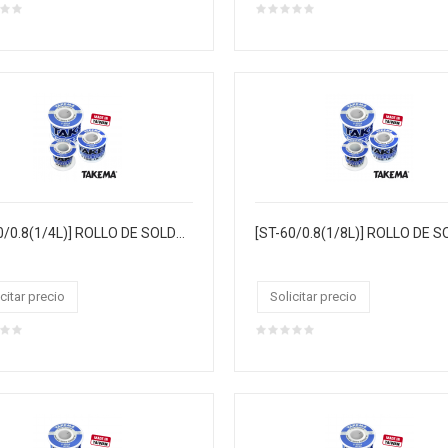
[ST-60/0.8(1/4L)] ROLLO DE SOLDADURA "TAKEMA" 0.8MM 60/40 1/4LIBRA 29MTS, CJX30, MASTERX120
citar precio
Solicitar precio