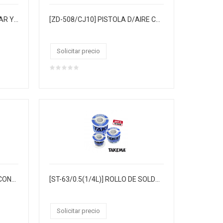
[ZD-8951] ESTACIÓN DE SOLDAR Y EXTRACTOR DE HUMO
[ZD-508/CJ10] PISTOLA D/AIRE CALIENTE "TAKEMA" C/SWITCH DE ALTA Y BAJA, EN BAJA 750W 350º, EN ALTA 1500W 500ºC, TEMPERATURA DE180º-500º, 220V 60HZ, FUERZA DE AIRE 200L-450L, AZUL CJX10
Solicitar precio
[FQ-158B] PISTOLA PARA SILICONA DELGADA
[ST-63/0.5(1/4L)] ROLLO DE SOLDADURA "TAKEMA" 0.5MM 60/40 1/4 LIBRA
Solicitar precio