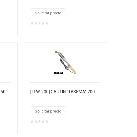
Solicitar precio
[TLW-150] CAUTIN "TAKEMA" 150W 220V/AC M/MADERA T/HACHA PUNTA COBRE.CAJA CJX25
[TLW-200] CAUTIN "TAKEMA" 200W 220/VAC M/MADERA T/HACHA PUNTA COBRE.CAJA CJX25
Solicitar precio