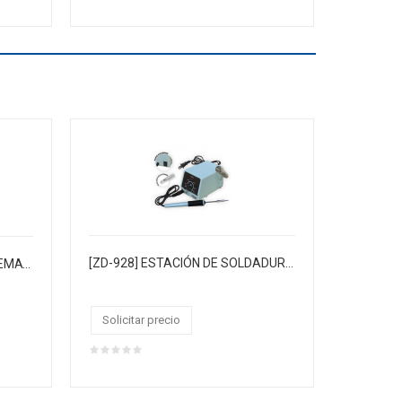
[ZD-928] ESTACIÓN DE SOLDADURA ANALÓGICA con control de temperatura regulable
[TLW-300/CJ25] CAUTIN "TAKEMA" 300W 220/VAC M/MADERA T/HACHA PUNTA COBRE.CAJA CJX25
Solicitar precio