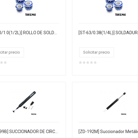
[ST-60/1.0(1/2L)] ROLLO DE SOLDADURA "TAKEMA" 1.0MM 60/40, 1/2LIBRA 38MTS, CJX20, MASTERX100
citar precio
Solicitar precio
[ZD-199B] SUCCIONADOR DE CIRCUITOS INTEGRADOS